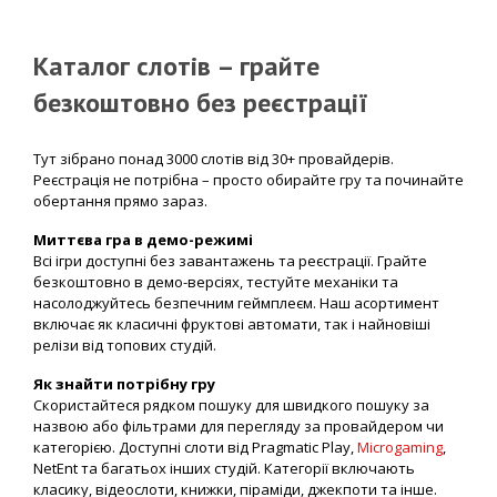
Каталог слотів – грайте
безкоштовно без реєстрації
Тут зібрано понад 3000 слотів від 30+ провайдерів.
Реєстрація не потрібна – просто обирайте гру та починайте
обертання прямо зараз.
Миттєва гра в демо-режимі
Всі ігри доступні без завантажень та реєстрації. Грайте
безкоштовно в демо-версіях, тестуйте механіки та
насолоджуйтесь безпечним геймплеєм. Наш асортимент
включає як класичні фруктові автомати, так і найновіші
релізи від топових студій.
Як знайти потрібну гру
Скористайтеся рядком пошуку для швидкого пошуку за
назвою або фільтрами для перегляду за провайдером чи
категорією. Доступні слоти від Pragmatic Play,
Microgaming
,
NetEnt та багатьох інших студій. Категорії включають
класику, відеослоти, книжки, піраміди, джекпоти та інше.