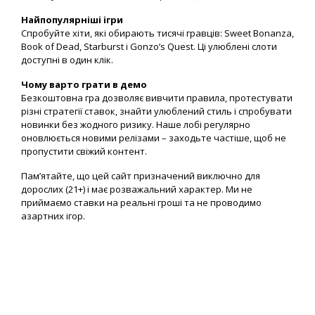
Найпопулярніші ігри
Спробуйте хіти, які обирають тисячі гравців: Sweet Bonanza,
Book of Dead, Starburst і Gonzo’s Quest. Ці улюблені слоти
доступні в один клік.
Чому варто грати в демо
Безкоштовна гра дозволяє вивчити правила, протестувати
різні стратегії ставок, знайти улюблений стиль і спробувати
новинки без жодного ризику. Наше лобі регулярно
оновлюється новими релізами – заходьте частіше, щоб не
пропустити свіжий контент.
Пам’ятайте, що цей сайт призначений виключно для
дорослих (21+) і має розважальний характер. Ми не
приймаємо ставки на реальні гроші та не проводимо
азартних ігор.