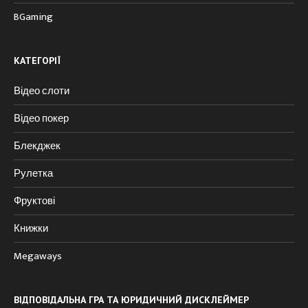
BGaming
КАТЕГОРІЇ
Відео слоти
Відео покер
Блекджек
Рулетка
Фруктові
Книжки
Megaways
ВІДПОВІДАЛЬНА ГРА ТА ЮРИДИЧНИЙ ДИСКЛЕЙМЕР