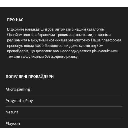
ПРО НАС
Відкрийте найцікавіші ігрові автомати з нашим каталогом.
Ознайомтеся з найкращими ігровими автоматами, останніми
релізами та майбутніми новинками безкоштовно. Наша платформа
пропонує понад 3000 безкоштовних демо слотів від 30+
провайдерів, що дозволяє вам насолоджуватися різноманітними
темами та функціями без жодного ризику.
ПОПУЛЯРНІ ПРОВАЙДЕРИ
Microgaming
Pragmatic Play
NetEnt
Playson