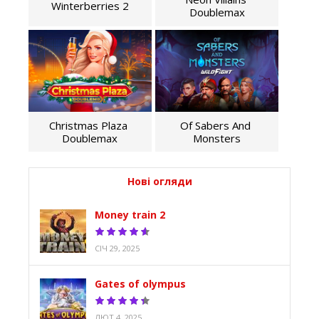
Winterberries 2
Doublemax
Christmas Plaza 
Of Sabers And 
Doublemax
Monsters
Нові огляди
Money train 2
СІЧ 29, 2025
Gates of olympus
ЛЮТ 4, 2025