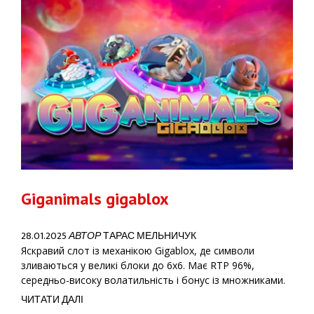
Giganimals gigablox
28.01.2025
АВТОР
ТАРАС МЕЛЬНИЧУК
Яскравий слот із механікою Gigablox, де символи
зливаються у великі блоки до 6x6. Має RTP 96%,
середньо-високу волатильність і бонус із множниками.
ЧИТАТИ ДАЛІ