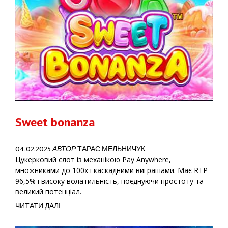
Sweet bonanza
04.02.2025
АВТОР
ТАРАС МЕЛЬНИЧУК
Цукерковий слот із механікою Pay Anywhere,
множниками до 100x і каскадними виграшами. Має RTP
96,5% і високу волатильність, поєднуючи простоту та
великий потенціал.
ЧИТАТИ ДАЛІ