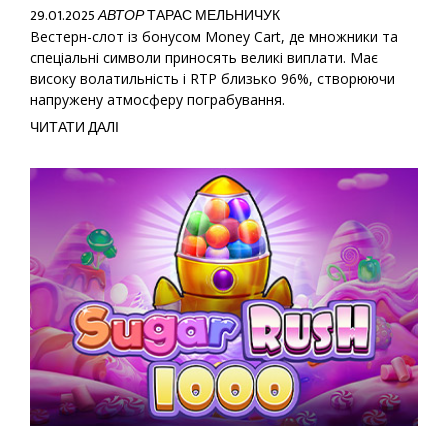
29.01.2025
АВТОР
ТАРАС МЕЛЬНИЧУК
Вестерн-слот із бонусом Money Cart, де множники та
спеціальні символи приносять великі виплати. Має
високу волатильність і RTP близько 96%, створюючи
напружену атмосферу пограбування.
ЧИТАТИ ДАЛІ