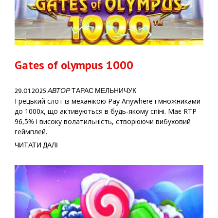
Gates of olympus 1000
29.01.2025
АВТОР
ТАРАС МЕЛЬНИЧУК
Грецький слот із механікою Pay Anywhere і множниками
до 1000x, що активуються в будь-якому спіні. Має RTP
96,5% і високу волатильність, створюючи вибуховий
геймплей.
ЧИТАТИ ДАЛІ