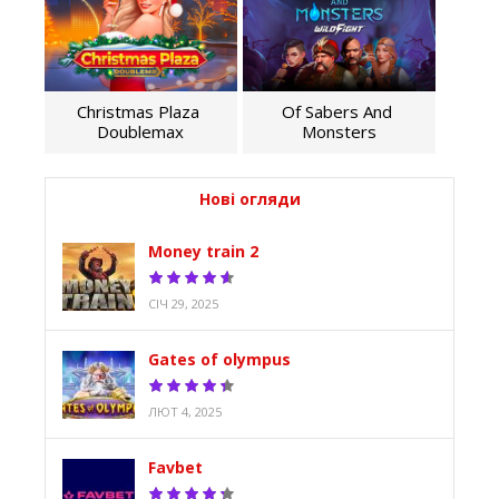
Christmas Plaza 
Of Sabers And 
Doublemax
Monsters
Нові огляди
Money train 2
СІЧ 29, 2025
Gates of olympus
ЛЮТ 4, 2025
Favbet