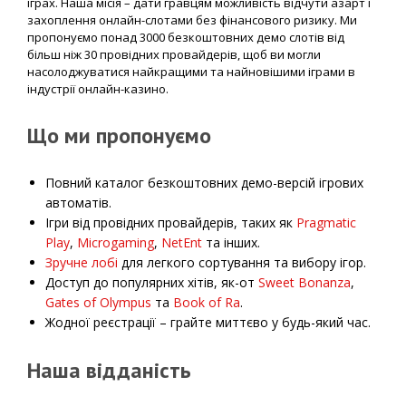
іграх. Наша місія – дати гравцям можливість відчути азарт і
захоплення онлайн-слотами без фінансового ризику. Ми
пропонуємо понад 3000 безкоштовних демо слотів від
більш ніж 30 провідних провайдерів, щоб ви могли
насолоджуватися найкращими та найновішими іграми в
індустрії онлайн-казино.
Що ми пропонуємо
Повний каталог безкоштовних демо-версій ігрових
автоматів.
Ігри від провідних провайдерів, таких як
Pragmatic
Play
,
Microgaming
,
NetEnt
та інших.
Зручне лобі
для легкого сортування та вибору ігор.
Доступ до популярних хітів, як-от
Sweet Bonanza
,
Gates of Olympus
та
Book of Ra
.
Жодної реєстрації – грайте миттєво у будь-який час.
Наша відданість