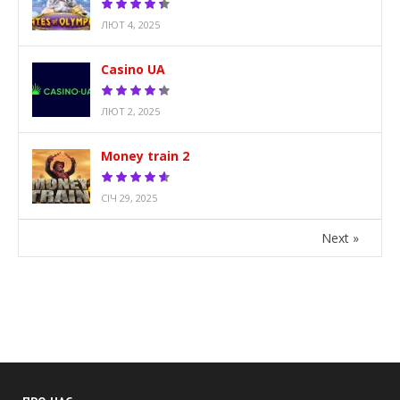
ЛЮТ 4, 2025
Casino UA
ЛЮТ 2, 2025
Money train 2
СІЧ 29, 2025
Next »