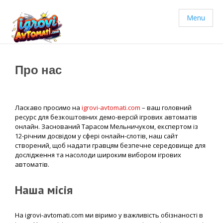
Menu
Про нас
Ласкаво просимо на
igrovi-avtomati.com
– ваш головний
ресурс для безкоштовних демо-версій ігрових автоматів
онлайн. Заснований Тарасом Мельничуком, експертом із
12-річним досвідом у сфері онлайн-слотів, наш сайт
створений, щоб надати гравцям безпечне середовище для
дослідження та насолоди широким вибором ігрових
автоматів.
Наша місія
На igrovi-avtomati.com ми віримо у важливість обізнаності в