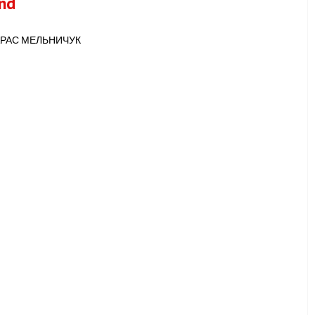
and
РАС МЕЛЬНИЧУК