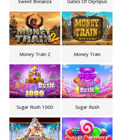
Sweet Bonanza
Gates Of Olympus
Money Train 2
Money Train
Sugar Rush 1000
Sugar Rush