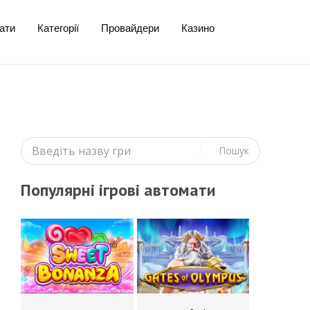
мати
Категорії
Провайдери
Казино
Пошук
Пошук
Популярні ігрові автомати