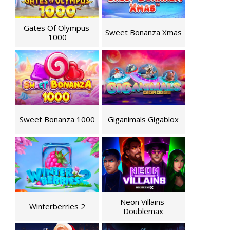
Gates Of Olympus 
Sweet Bonanza Xmas
1000
Sweet Bonanza 1000
Giganimals Gigablox
Neon Villains 
Winterberries 2
Doublemax