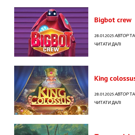
Bigbot crew
28.01.2025
АВТОР
ТА
ЧИТАТИ ДАЛІ
King colossu
28.01.2025
АВТОР
ТА
ЧИТАТИ ДАЛІ