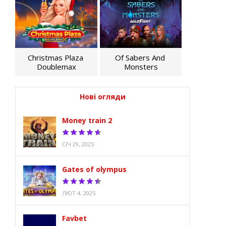
Christmas Plaza 
Of Sabers And 
Doublemax
Monsters
Нові огляди
Money train 2
СІЧ 29, 2025
Gates of olympus
ЛЮТ 4, 2025
Favbet