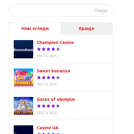
Пошук
Пошук
Нові огляди
Краще
Champion Casino
ЛЮТ 5, 2025
Sweet bonanza
ЛЮТ 4, 2025
Gates of olympus
ЛЮТ 4, 2025
Casino UA