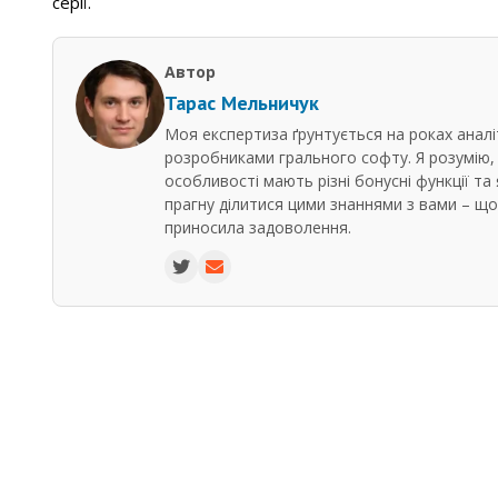
серії.
Автор
Тарас Мельничук
Моя експертиза ґрунтується на роках аналіт
розробниками грального софту. Я розумію,
особливості мають різні бонусні функції та
прагну ділитися цими знаннями з вами – що
приносила задоволення.