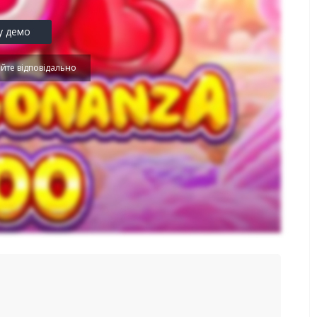
у демо
йте відповідально