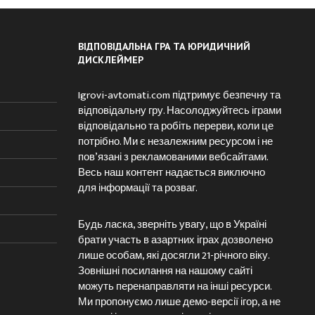
ВІДПОВІДАЛЬНА ГРА ТА ЮРИДИЧНИЙ
ДИСКЛЕЙМЕР
Igrovi-avtomati.com підтримує безпечну та
відповідальну гру. Насолоджуйтесь іграми
відповідально та робіть перерви, коли це
потрібно. Ми є незалежним ресурсом і не
пов’язані з рекламованими вебсайтами.
Весь наш контент надається виключно
для інформації та розваг.
Будь ласка, зверніть увагу, що в Україні
брати участь в азартних іграх дозволено
лише особам, які досягли 21-річного віку.
Зовнішні посилання на нашому сайті
можуть перенаправляти на інші ресурси.
Ми пропонуємо лише демо-версії ігор, а не