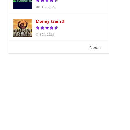
ЛЮТ 2, 2025
Money train 2
СІЧ 29, 2025
Next »