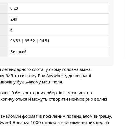
0.20
240
6
96.53 | 95.52 | 94.51
Високий
я легендарного слота, у якому головна зміна –
тку 6×5 та систему Pay Anywhere, де виграші
волів у будь-якому місці поля.
аючи 10 безкоштовних обертів із можливістю
накопичуються й можуть створити неймовірно великі
и знайомий формат із посиленим потенціалом виграшу.
Sweet Bonanza 1000 однією з найочікуваніших версій