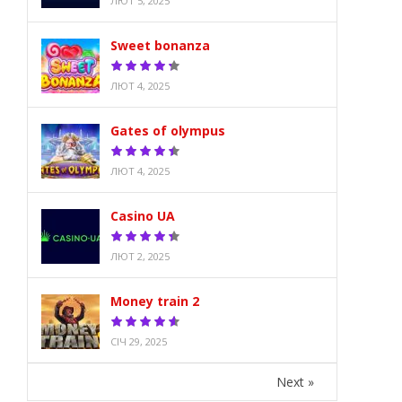
ЛЮТ 5, 2025
Sweet bonanza
ЛЮТ 4, 2025
Gates of olympus
ЛЮТ 4, 2025
Casino UA
ЛЮТ 2, 2025
Money train 2
СІЧ 29, 2025
Next »