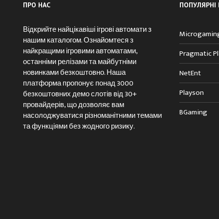
ПРО НАС
ПОПУЛЯРНІ
Відкрийте найцікавіші ігрові автомати з
Microgamin
нашим каталогом. Ознайомтеся з
найкращими ігровими автоматами,
Pragmatic P
останніми релізами та майбутніми
новинками безкоштовно. Наша
NetEnt
платформа пропонує понад 3000
Playson
безкоштовних демо слотів від 30+
провайдерів, що дозволяє вам
BGaming
насолоджуватися різноманітними темами
та функціями без жодного ризику.