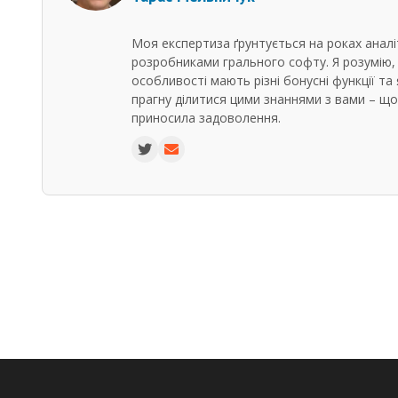
Моя експертиза ґрунтується на роках аналіт
розробниками грального софту. Я розумію,
особливості мають різні бонусні функції та
прагну ділитися цими знаннями з вами – що
приносила задоволення.