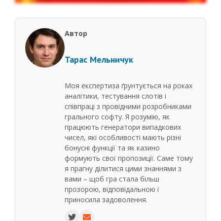
Автор
Тарас Мельничук
Моя експертиза ґрунтується на роках
аналітики, тестування слотів і
співпраці з провідними розробниками
грального софту. Я розумію, як
працюють генератори випадкових
чисел, які особливості мають різні
бонусні функції та як казино
формують свої пропозиції. Саме тому
я прагну ділитися цими знаннями з
вами – щоб гра стала більш
прозорою, відповідальною і
приносила задоволення.