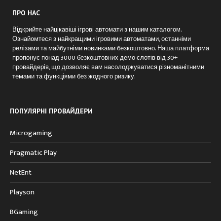
ПРО НАС
Відкрийте найцікавіші ігрові автомати з нашим каталогом.
Ознайомтеся з найкращими ігровими автоматами, останніми
релізами та майбутніми новинками безкоштовно. Наша платформа
пропонує понад 3000 безкоштовних демо слотів від 30+
провайдерів, що дозволяє вам насолоджуватися різноманітними
темами та функціями без жодного ризику.
ПОПУЛЯРНІ ПРОВАЙДЕРИ
Microgaming
Pragmatic Play
NetEnt
Playson
BGaming