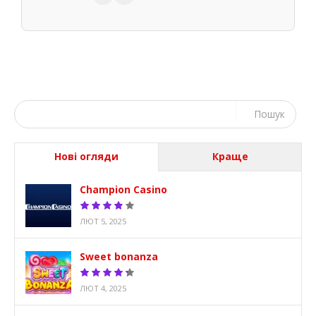
Пошук
Пошук
Нові огляди
Краще
Champion Casino
ЛЮТ 5, 2025
Sweet bonanza
ЛЮТ 4, 2025