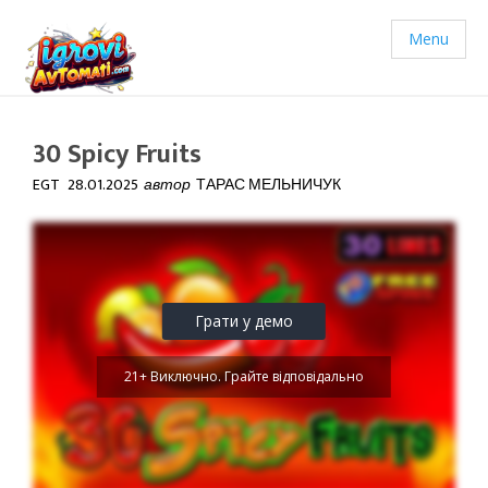
Menu
30 Spicy Fruits
EGT
28.01.2025
автор
ТАРАС МЕЛЬНИЧУК
Грати у демо
21+ Виключно. Грайте відповідально