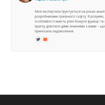
Моя експертиза ґрунтується на роках аналіт
розробниками грального софту. Я розумію,
особливості мають різні бонусні функції та
прагну ділитися цими знаннями з вами – що
приносила задоволення.