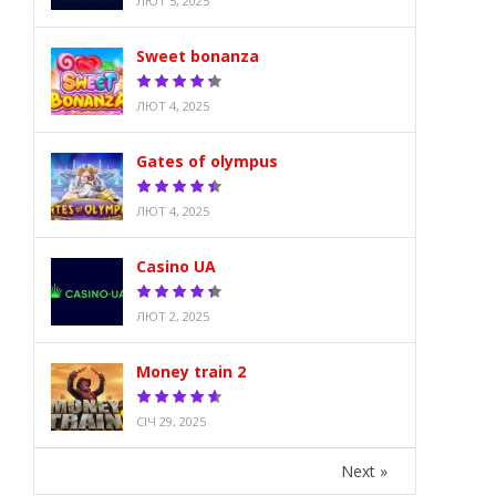
ЛЮТ 5, 2025
Sweet bonanza
ЛЮТ 4, 2025
Gates of olympus
ЛЮТ 4, 2025
Casino UA
ЛЮТ 2, 2025
Money train 2
СІЧ 29, 2025
Next »