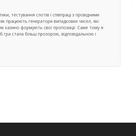
ики, тестування слотів і співпраці з провідними
 як працюють генератори випадкових чисел, які
 як казино формують свої пропозиції. Саме тому я
б гра стала більш прозорою, відповідальною і