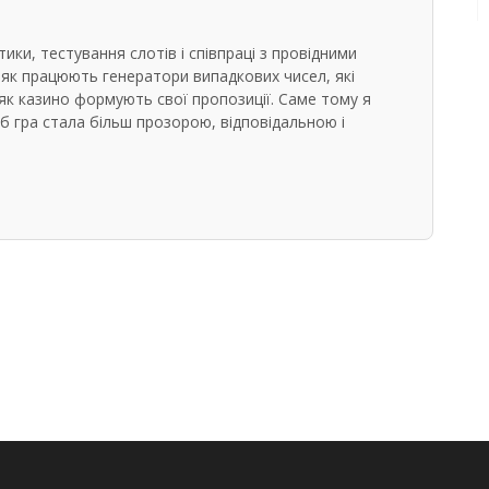
ики, тестування слотів і співпраці з провідними
 як працюють генератори випадкових чисел, які
 як казино формують свої пропозиції. Саме тому я
б гра стала більш прозорою, відповідальною і