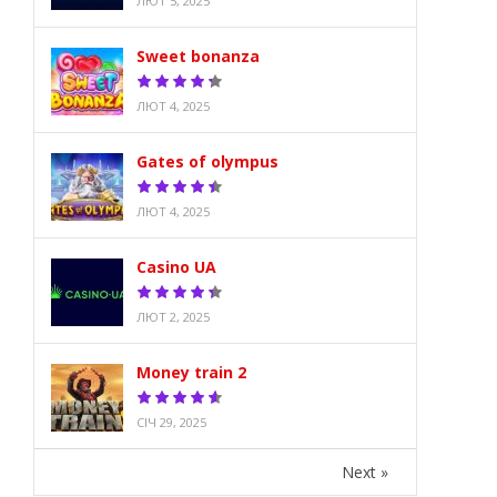
ЛЮТ 5, 2025
Sweet bonanza
ЛЮТ 4, 2025
Gates of olympus
ЛЮТ 4, 2025
Casino UA
ЛЮТ 2, 2025
Money train 2
СІЧ 29, 2025
Next »