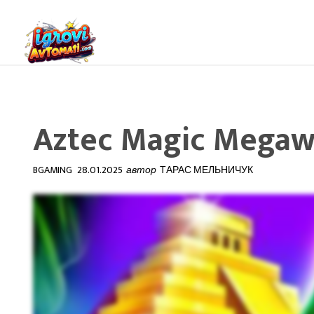
Aztec Magic Megaw
BGAMING
28.01.2025
автор
ТАРАС МЕЛЬНИЧУК