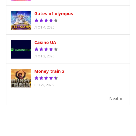
Gates of olympus
ЛЮТ 4, 2025
Casino UA
ЛЮТ 2, 2025
Money train 2
СІЧ 29, 2025
Next »