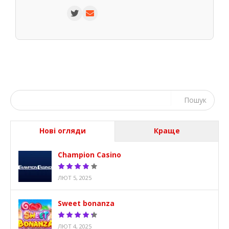
Пошук
Пошук
Нові огляди
Краще
Champion Casino
ЛЮТ 5, 2025
Sweet bonanza
ЛЮТ 4, 2025