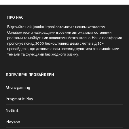
ПРО НАС
Відкрийте найцікавіші ігрові автомати з нашим каталогом.
Ознайомтеся з найкращими ігровими автоматами, останніми
релізами та майбутніми новинками безкоштовно. Наша платформа
пропонує понад 3000 безкоштовних демо слотів від 30+
провайдерів, що дозволяє вам насолоджуватися різноманітними
темами та функціями без жодного ризику.
ПОПУЛЯРНІ ПРОВАЙДЕРИ
Microgaming
Pragmatic Play
NetEnt
Playson