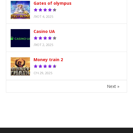
Gates of olympus
ЛЮТ 4, 2025
Casino UA
ЛЮТ 2, 2025
Money train 2
СІЧ 29, 2025
Next »