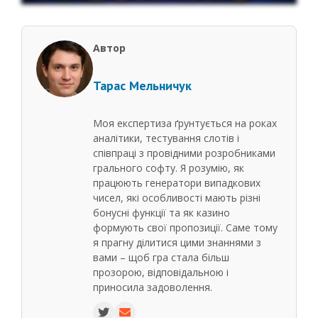
Автор
Тарас Мельничук
Моя експертиза ґрунтується на роках
аналітики, тестування слотів і
співпраці з провідними розробниками
грального софту. Я розумію, як
працюють генератори випадкових
чисел, які особливості мають різні
бонусні функції та як казино
формують свої пропозиції. Саме тому
я прагну ділитися цими знаннями з
вами – щоб гра стала більш
прозорою, відповідальною і
приносила задоволення.