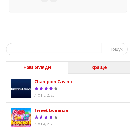
Пошук
Пошук
Нові огляди
Краще
Champion Casino
ЛЮТ 5, 2025
Sweet bonanza
ЛЮТ 4, 2025