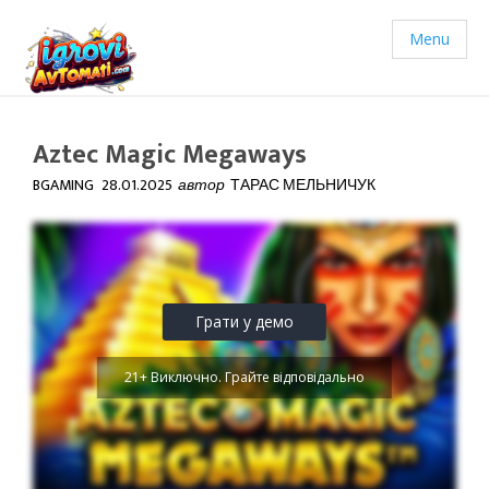
Menu
Aztec Magic Megaways
BGAMING
28.01.2025
автор
ТАРАС МЕЛЬНИЧУК
Грати у демо
21+ Виключно. Грайте відповідально