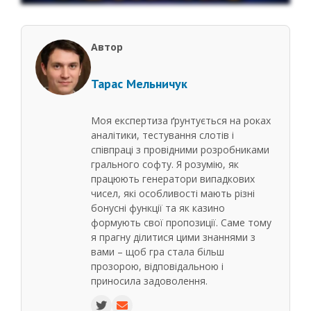
Автор
Тарас Мельничук
Моя експертиза ґрунтується на роках
аналітики, тестування слотів і
співпраці з провідними розробниками
грального софту. Я розумію, як
працюють генератори випадкових
чисел, які особливості мають різні
бонусні функції та як казино
формують свої пропозиції. Саме тому
я прагну ділитися цими знаннями з
вами – щоб гра стала більш
прозорою, відповідальною і
приносила задоволення.