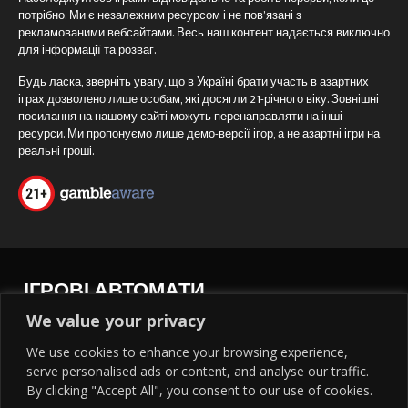
потрібно. Ми є незалежним ресурсом і не пов’язані з
рекламованими вебсайтами. Весь наш контент надається виключно
для інформації та розваг.
Будь ласка, зверніть увагу, що в Україні брати участь в азартних
іграх дозволено лише особам, які досягли 21-річного віку. Зовнішні
посилання на нашому сайті можуть перенаправляти на інші
ресурси. Ми пропонуємо лише демо-версії ігор, а не азартні ігри на
реальні гроші.
ІГРОВІ АВТОМАТИ
Безкоштовно Та Без Реєстрації
We value your privacy
Про нас
We use cookies to enhance your browsing experience,
serve personalised ads or content, and analyse our traffic.
Правила користування
By clicking "Accept All", you consent to our use of cookies.