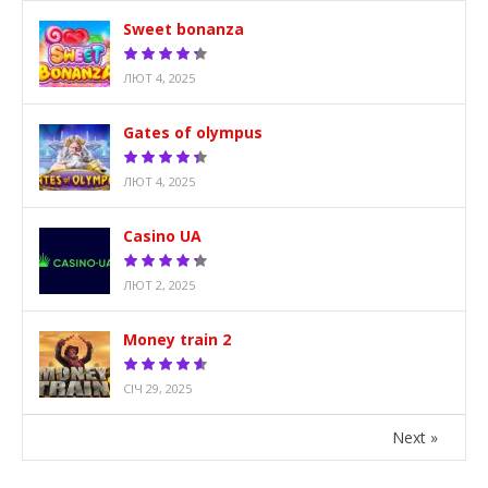
Sweet bonanza
ЛЮТ 4, 2025
Gates of olympus
ЛЮТ 4, 2025
Casino UA
ЛЮТ 2, 2025
Money train 2
СІЧ 29, 2025
Next »