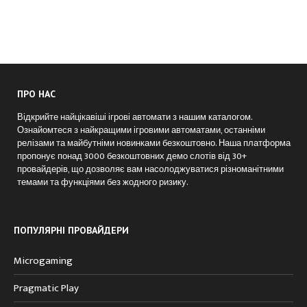
ПРО НАС
Відкрийте найцікавіші ігрові автомати з нашим каталогом.
Ознайомтеся з найкращими ігровими автоматами, останніми
релізами та майбутніми новинками безкоштовно. Наша платформа
пропонує понад 3000 безкоштовних демо слотів від 30+
провайдерів, що дозволяє вам насолоджуватися різноманітними
темами та функціями без жодного ризику.
ПОПУЛЯРНІ ПРОВАЙДЕРИ
Microgaming
Pragmatic Play