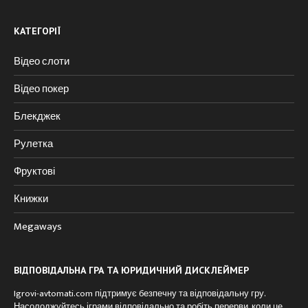
КАТЕГОРІЇ
Відео слоти
Відео покер
Блекджек
Рулетка
Фруктові
Книжки
Megaways
ВІДПОВІДАЛЬНА ГРА ТА ЮРИДИЧНИЙ ДИСКЛЕЙМЕР
Igrovi-avtomati.com підтримує безпечну та відповідальну гру.
Насолоджуйтесь іграми відповідально та робіть перерви, коли це