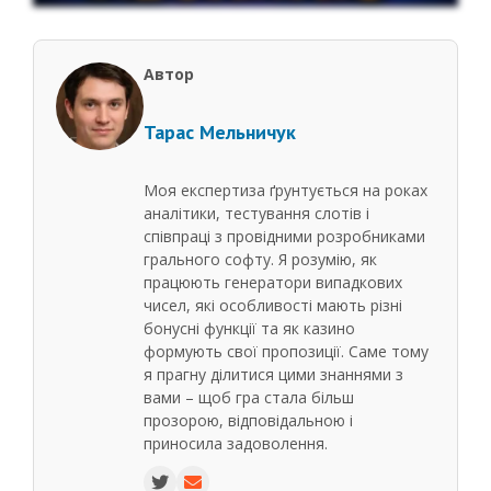
Автор
Тарас Мельничук
Моя експертиза ґрунтується на роках
аналітики, тестування слотів і
співпраці з провідними розробниками
грального софту. Я розумію, як
працюють генератори випадкових
чисел, які особливості мають різні
бонусні функції та як казино
формують свої пропозиції. Саме тому
я прагну ділитися цими знаннями з
вами – щоб гра стала більш
прозорою, відповідальною і
приносила задоволення.