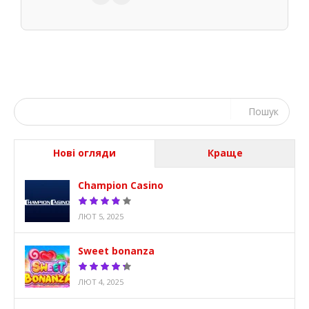
Пошук
Пошук
Нові огляди
Краще
Champion Casino
ЛЮТ 5, 2025
Sweet bonanza
ЛЮТ 4, 2025