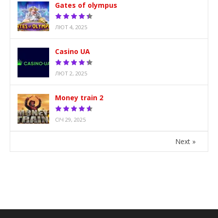
Gates of olympus
ЛЮТ 4, 2025
Casino UA
ЛЮТ 2, 2025
Money train 2
СІЧ 29, 2025
Next »