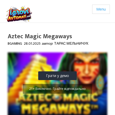
Menu
Aztec Magic Megaways
BGAMING
28.01.2025
автор
ТАРАС МЕЛЬНИЧУК
Грати у демо
21+ Виключно. Грайте відповідально