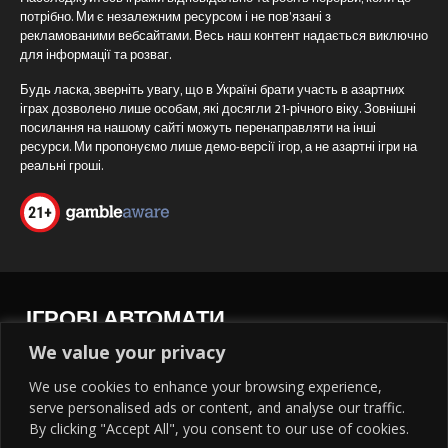
потрібно. Ми є незалежним ресурсом і не пов’язані з
рекламованими вебсайтами. Весь наш контент надається виключно
для інформації та розваг.
Будь ласка, зверніть увагу, що в Україні брати участь в азартних
іграх дозволено лише особам, які досягли 21-річного віку. Зовнішні
посилання на нашому сайті можуть перенаправляти на інші
ресурси. Ми пропонуємо лише демо-версії ігор, а не азартні ігри на
реальні гроші.
ІГРОВІ АВТОМАТИ
Безкоштовно Та Без Реєстрації
We value your privacy
Про нас
We use cookies to enhance your browsing experience,
serve personalised ads or content, and analyse our traffic.
Правила користування
By clicking "Accept All", you consent to our use of cookies.