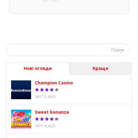
Пошук
Пошук
Нові огляди
Краще
Champion Casino
ЛЮТ 5, 2025
Sweet bonanza
ЛЮТ 4, 2025