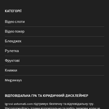
КАТЕГОРІЇ
Відео слоти
Відео покер
Блекджек
Рулетка
Фруктові
Книжки
Megaways
ВІДПОВІДАЛЬНА ГРА ТА ЮРИДИЧНИЙ ДИСКЛЕЙМЕР
Igrovi-avtomati.com підтримує безпечну та відповідальну гру.
Насолоджуйтесь іграми відповідально та робіть перерви, коли це