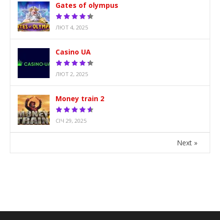
Gates of olympus
ЛЮТ 4, 2025
Casino UA
ЛЮТ 2, 2025
Money train 2
СІЧ 29, 2025
Next »