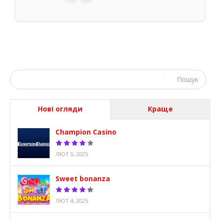
Пошук
Пошук
Нові огляди
Краще
Champion Casino
ЛЮТ 5, 2025
Sweet bonanza
ЛЮТ 4, 2025