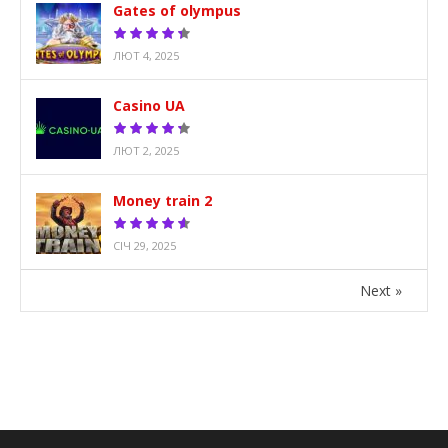
Gates of olympus
ЛЮТ 4, 2025
Casino UA
ЛЮТ 2, 2025
Money train 2
СІЧ 29, 2025
Next »