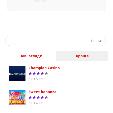
Пошук
Пошук
Нові огляди
Краще
Champion Casino
ЛЮТ 5, 2025
Sweet bonanza
ЛЮТ 4, 2025