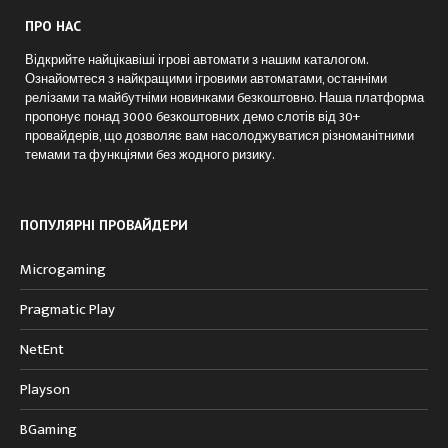
ПРО НАС
Відкрийте найцікавіші ігрові автомати з нашим каталогом.
Ознайомтеся з найкращими ігровими автоматами, останніми
релізами та майбутніми новинками безкоштовно. Наша платформа
пропонує понад 3000 безкоштовних демо слотів від 30+
провайдерів, що дозволяє вам насолоджуватися різноманітними
темами та функціями без жодного ризику.
ПОПУЛЯРНІ ПРОВАЙДЕРИ
Microgaming
Pragmatic Play
NetEnt
Playson
BGaming