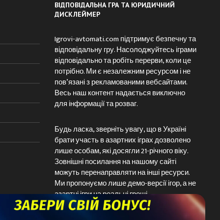
ВІДПОВІДАЛЬНА ГРА ТА ЮРИДИЧНИЙ
ДИСКЛЕЙМЕР
Igrovi-avtomati.com підтримує безпечну та
відповідальну гру. Насолоджуйтесь іграми
відповідально та робіть перерви, коли це
потрібно. Ми є незалежним ресурсом і не
пов’язані з рекламованими вебсайтами.
Весь наш контент надається виключно
для інформації та розваг.
Будь ласка, зверніть увагу, що в Україні
брати участь в азартних іграх дозволено
лише особам, які досягли 21-річного віку.
Зовнішні посилання на нашому сайті
можуть перенаправляти на інші ресурси.
Ми пропонуємо лише демо-версії ігор, а не
азартні ігри на реальні гроші.