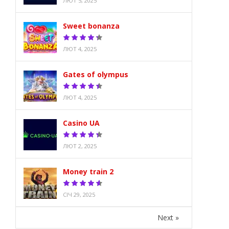
ЛЮТ 5, 2025
Sweet bonanza
ЛЮТ 4, 2025
Gates of olympus
ЛЮТ 4, 2025
Casino UA
ЛЮТ 2, 2025
Money train 2
СІЧ 29, 2025
Next »