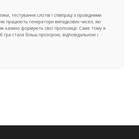
ики, тестування слотів і співпраці з провідними
 як працюють генератори випадкових чисел, які
 як казино формують свої пропозиції. Саме тому я
б гра стала більш прозорою, відповідальною і