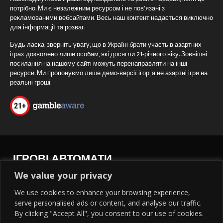
потрібно. Ми є незалежним ресурсом і не пов’язані з
рекламованими вебсайтами. Весь наш контент надається виключно
для інформації та розваг.
Будь ласка, зверніть увагу, що в Україні брати участь в азартних
іграх дозволено лише особам, які досягли 21-річного віку. Зовнішні
посилання на нашому сайті можуть перенаправляти на інші
ресурси. Ми пропонуємо лише демо-версії ігор, а не азартні ігри на
реальні гроші.
ІГРОВІ АВТОМАТИ
Безкоштовно Та Без Реєстрації
We value your privacy
Про нас
We use cookies to enhance your browsing experience,
serve personalised ads or content, and analyse our traffic.
Правила користування
By clicking "Accept All", you consent to our use of cookies.