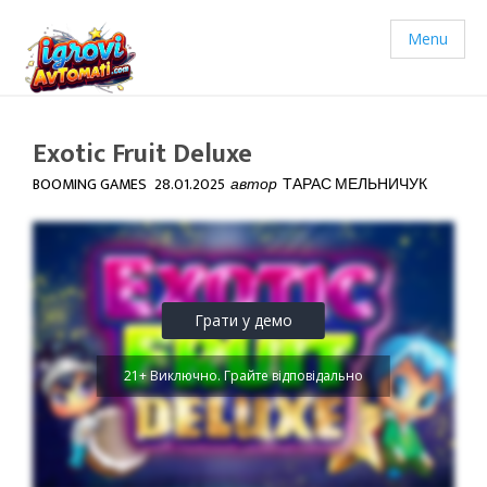
Menu
Exotic Fruit Deluxe
BOOMING GAMES
28.01.2025
автор
ТАРАС МЕЛЬНИЧУК
Грати у демо
21+ Виключно. Грайте відповідально