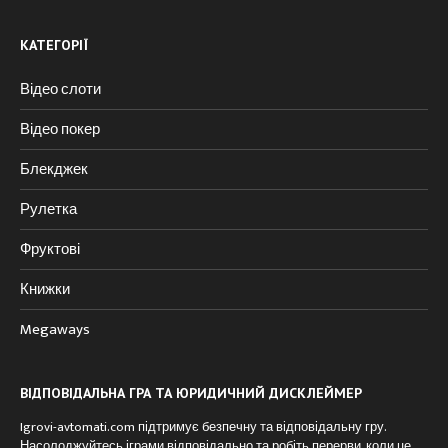
КАТЕГОРІЇ
Відео слоти
Відео покер
Блекджек
Рулетка
Фруктові
Книжки
Megaways
ВІДПОВІДАЛЬНА ГРА ТА ЮРИДИЧНИЙ ДИСКЛЕЙМЕР
Igrovi-avtomati.com підтримує безпечну та відповідальну гру.
Насолоджуйтесь іграми відповідально та робіть перерви, коли це