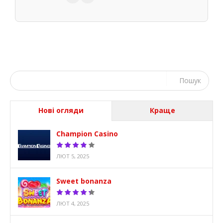
Пошук
Пошук
Нові огляди
Краще
Champion Casino
ЛЮТ 5, 2025
Sweet bonanza
ЛЮТ 4, 2025