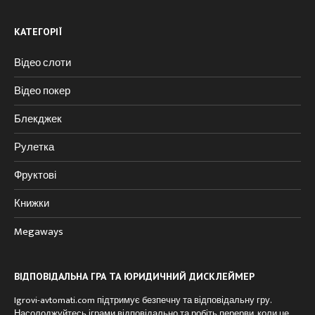
КАТЕГОРІЇ
Відео слоти
Відео покер
Блекджек
Рулетка
Фруктові
Книжки
Megaways
ВІДПОВІДАЛЬНА ГРА ТА ЮРИДИЧНИЙ ДИСКЛЕЙМЕР
Igrovi-avtomati.com підтримує безпечну та відповідальну гру.
Насолоджуйтесь іграми відповідально та робіть перерви, коли це