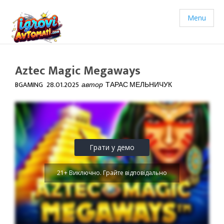
Menu
Aztec Magic Megaways
BGAMING
28.01.2025
автор
ТАРАС МЕЛЬНИЧУК
Грати у демо
21+ Виключно. Грайте відповідально