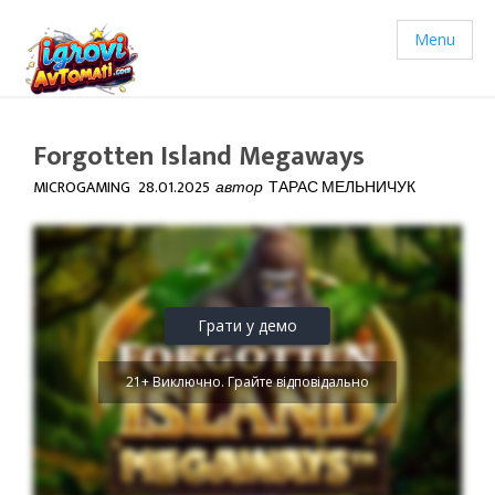
Menu
Forgotten Island Megaways
MICROGAMING
28.01.2025
автор
ТАРАС МЕЛЬНИЧУК
Грати у демо
21+ Виключно. Грайте відповідально