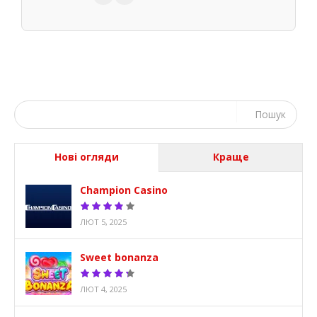
Пошук
Пошук
Нові огляди
Краще
Champion Casino
ЛЮТ 5, 2025
Sweet bonanza
ЛЮТ 4, 2025