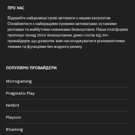
ПРО НАС
Відкрийте найцікавіші ігрові автомати з нашим каталогом.
Ознайомтеся з найкращими ігровими автоматами, останніми
релізами та майбутніми новинками безкоштовно. Наша платформа
пропонує понад 3000 безкоштовних демо слотів від 30+
провайдерів, що дозволяє вам насолоджуватися різноманітними
темами та функціями без жодного ризику.
ПОПУЛЯРНІ ПРОВАЙДЕРИ
Microgaming
Pragmatic Play
NetEnt
Playson
BGaming