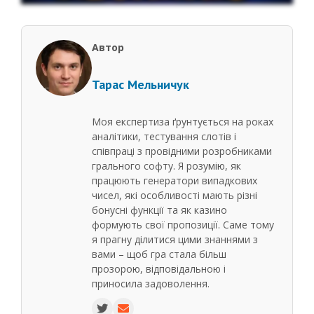
Автор
Тарас Мельничук
Моя експертиза ґрунтується на роках
аналітики, тестування слотів і
співпраці з провідними розробниками
грального софту. Я розумію, як
працюють генератори випадкових
чисел, які особливості мають різні
бонусні функції та як казино
формують свої пропозиції. Саме тому
я прагну ділитися цими знаннями з
вами – щоб гра стала більш
прозорою, відповідальною і
приносила задоволення.