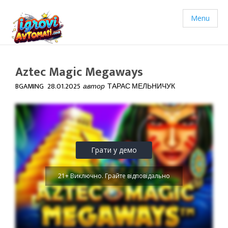
Menu
Aztec Magic Megaways
BGAMING
28.01.2025
автор
ТАРАС МЕЛЬНИЧУК
Грати у демо
21+ Виключно. Грайте відповідально