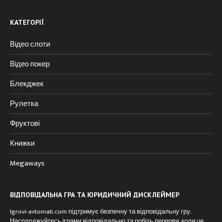
КАТЕГОРІЇ
Відео слоти
Відео покер
Блекджек
Рулетка
Фруктові
Книжки
Megaways
ВІДПОВІДАЛЬНА ГРА ТА ЮРИДИЧНИЙ ДИСКЛЕЙМЕР
Igrovi-avtomati.com підтримує безпечну та відповідальну гру.
Насолоджуйтесь іграми відповідально та робіть перерви, коли це