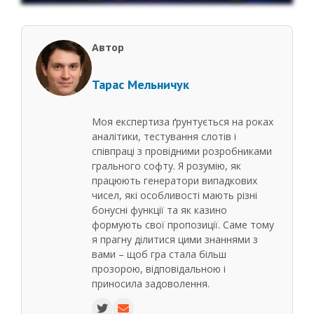
Автор
Тарас Мельничук
Моя експертиза ґрунтується на роках
аналітики, тестування слотів і
співпраці з провідними розробниками
грального софту. Я розумію, як
працюють генератори випадкових
чисел, які особливості мають різні
бонусні функції та як казино
формують свої пропозиції. Саме тому
я прагну ділитися цими знаннями з
вами – щоб гра стала більш
прозорою, відповідальною і
приносила задоволення.