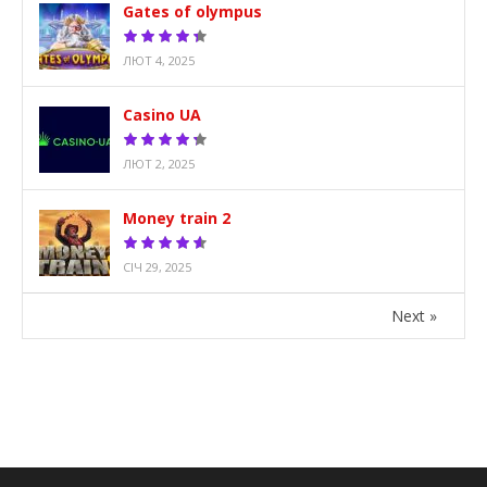
Gates of olympus
ЛЮТ 4, 2025
Casino UA
ЛЮТ 2, 2025
Money train 2
СІЧ 29, 2025
Next »