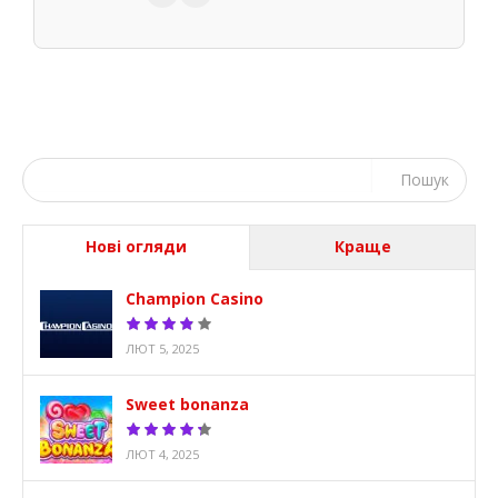
Пошук
Пошук
Нові огляди
Краще
Champion Casino
ЛЮТ 5, 2025
Sweet bonanza
ЛЮТ 4, 2025