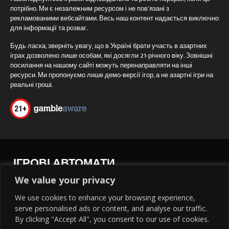
потрібно. Ми є незалежним ресурсом і не пов’язані з
рекламованими вебсайтами. Весь наш контент надається виключно
для інформації та розваг.
Будь ласка, зверніть увагу, що в Україні брати участь в азартних
іграх дозволено лише особам, які досягли 21-річного віку. Зовнішні
посилання на нашому сайті можуть перенаправляти на інші
ресурси. Ми пропонуємо лише демо-версії ігор, а не азартні ігри на
реальні гроші.
ІГРОВІ АВТОМАТИ
Безкоштовно Та Без Реєстрації
We value your privacy
Про нас
We use cookies to enhance your browsing experience,
serve personalised ads or content, and analyse our traffic.
Правила користування
By clicking "Accept All", you consent to our use of cookies.