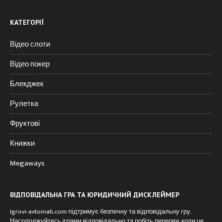
КАТЕГОРІЇ
Відео слоти
Відео покер
Блекджек
Рулетка
Фруктові
Книжки
Megaways
ВІДПОВІДАЛЬНА ГРА ТА ЮРИДИЧНИЙ ДИСКЛЕЙМЕР
Igrovi-avtomati.com підтримує безпечну та відповідальну гру.
Насолоджуйтесь іграми відповідально та робіть перерви, коли це