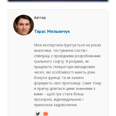
Автор
Тарас Мельничук
Моя експертиза ґрунтується на роках
аналітики, тестування слотів і
співпраці з провідними розробниками
грального софту. Я розумію, як
працюють генератори випадкових
чисел, які особливості мають різні
бонусні функції та як казино
формують свої пропозиції. Саме тому
я прагну ділитися цими знаннями з
вами – щоб гра стала більш
прозорою, відповідальною і
приносила задоволення.