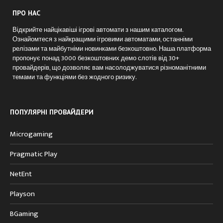
ПРО НАС
Відкрийте найцікавіші ігрові автомати з нашим каталогом.
Ознайомтеся з найкращими ігровими автоматами, останніми
релізами та майбутніми новинками безкоштовно. Наша платформа
пропонує понад 3000 безкоштовних демо слотів від 30+
провайдерів, що дозволяє вам насолоджуватися різноманітними
темами та функціями без жодного ризику.
ПОПУЛЯРНІ ПРОВАЙДЕРИ
Microgaming
Pragmatic Play
NetEnt
Playson
BGaming