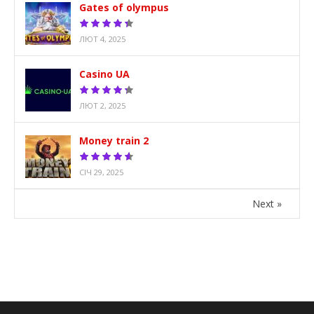
Gates of olympus
ЛЮТ 4, 2025
Casino UA
ЛЮТ 2, 2025
Money train 2
СІЧ 29, 2025
Next »