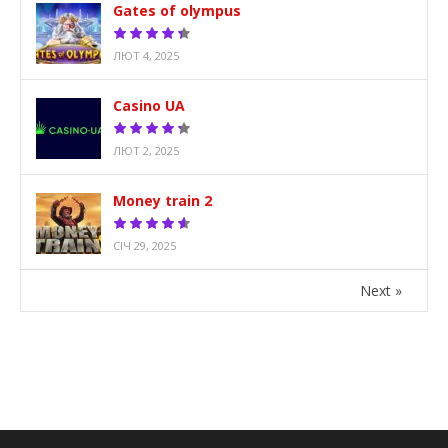
Gates of olympus
ЛЮТ 4, 2025
Casino UA
ЛЮТ 2, 2025
Money train 2
СІЧ 29, 2025
Next »