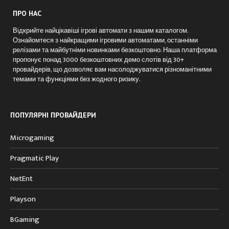
ПРО НАС
Відкрийте найцікавіші ігрові автомати з нашим каталогом.
Ознайомтеся з найкращими ігровими автоматами, останніми
релізами та майбутніми новинками безкоштовно. Наша платформа
пропонує понад 3000 безкоштовних демо слотів від 30+
провайдерів, що дозволяє вам насолоджуватися різноманітними
темами та функціями без жодного ризику.
ПОПУЛЯРНІ ПРОВАЙДЕРИ
Microgaming
Pragmatic Play
NetEnt
Playson
BGaming