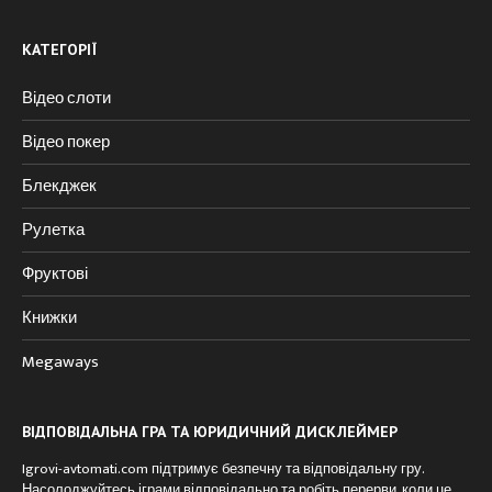
КАТЕГОРІЇ
Відео слоти
Відео покер
Блекджек
Рулетка
Фруктові
Книжки
Megaways
ВІДПОВІДАЛЬНА ГРА ТА ЮРИДИЧНИЙ ДИСКЛЕЙМЕР
Igrovi-avtomati.com підтримує безпечну та відповідальну гру.
Насолоджуйтесь іграми відповідально та робіть перерви, коли це