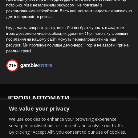
потрібно. Ми є незалежним ресурсом і не пов’язані з
рекламованими вебсайтами. Весь наш контент надається виключно
для інформації та розваг.
Будь ласка, зверніть увагу, що в Україні брати участь в азартних
іграх дозволено лише особам, які досягли 21-річного віку. Зовнішні
посилання на нашому сайті можуть перенаправляти на інші
ресурси. Ми пропонуємо лише демо-версії ігор, а не азартні ігри на
реальні гроші.
ІГРОВІ АВТОМАТИ
Безкоштовно Та Без Реєстрації
We value your privacy
Про нас
We use cookies to enhance your browsing experience,
serve personalised ads or content, and analyse our traffic.
Правила користування
By clicking "Accept All", you consent to our use of cookies.