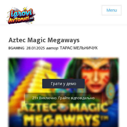
Menu
Aztec Magic Megaways
BGAMING
28.01.2025
автор
ТАРАС МЕЛЬНИЧУК
Грати у демо
21+ Виключно. Грайте відповідально