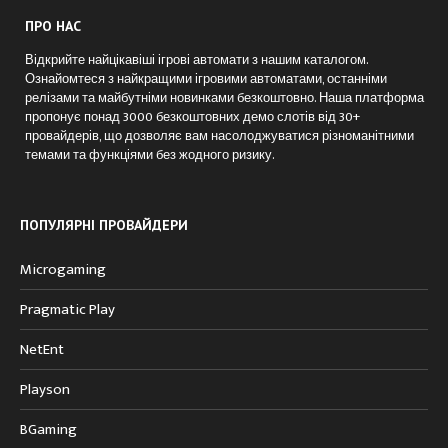
ПРО НАС
Відкрийте найцікавіші ігрові автомати з нашим каталогом.
Ознайомтеся з найкращими ігровими автоматами, останніми
релізами та майбутніми новинками безкоштовно. Наша платформа
пропонує понад 3000 безкоштовних демо слотів від 30+
провайдерів, що дозволяє вам насолоджуватися різноманітними
темами та функціями без жодного ризику.
ПОПУЛЯРНІ ПРОВАЙДЕРИ
Microgaming
Pragmatic Play
NetEnt
Playson
BGaming