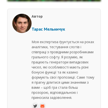
Автор
Тарас Мельничук
Моя експертиза ґрунтується на роках
аналітики, тестування слотів і
співпраці з провідними розробниками
грального софту. Я розумію, як
працюють генератори випадкових
чисел, які особливості мають різні
бонусні функції та як казино
формують свої пропозиції. Саме тому
я прагну ділитися цими знаннями з
вами – щоб гра стала більш
прозорою, відповідальною і
приносила задоволення.