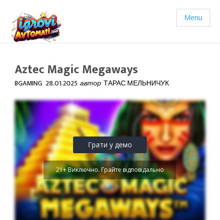
Menu
Aztec Magic Megaways
BGAMING
28.01.2025
автор
ТАРАС МЕЛЬНИЧУК
Грати у демо
21+ Виключно. Грайте відповідально