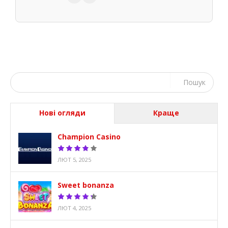
Пошук
Пошук
Нові огляди
Краще
Champion Casino
ЛЮТ 5, 2025
Sweet bonanza
ЛЮТ 4, 2025