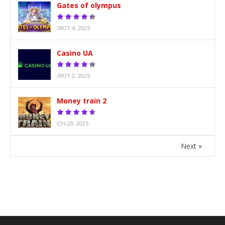
Gates of olympus
ЛЮТ 4, 2025
Casino UA
ЛЮТ 2, 2025
Money train 2
СІЧ 29, 2025
Next »