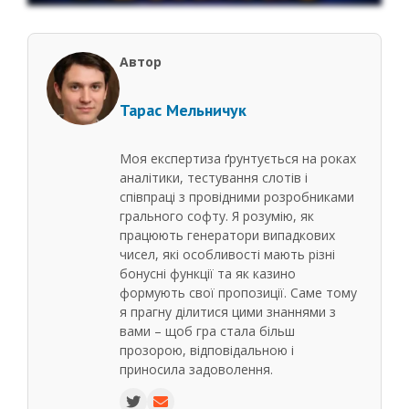
Автор
Тарас Мельничук
Моя експертиза ґрунтується на роках
аналітики, тестування слотів і
співпраці з провідними розробниками
грального софту. Я розумію, як
працюють генератори випадкових
чисел, які особливості мають різні
бонусні функції та як казино
формують свої пропозиції. Саме тому
я прагну ділитися цими знаннями з
вами – щоб гра стала більш
прозорою, відповідальною і
приносила задоволення.