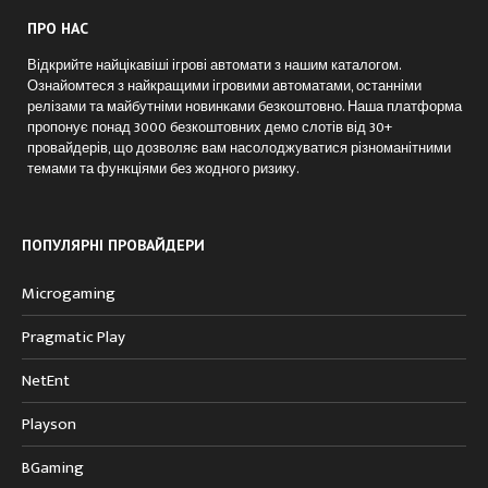
ПРО НАС
Відкрийте найцікавіші ігрові автомати з нашим каталогом.
Ознайомтеся з найкращими ігровими автоматами, останніми
релізами та майбутніми новинками безкоштовно. Наша платформа
пропонує понад 3000 безкоштовних демо слотів від 30+
провайдерів, що дозволяє вам насолоджуватися різноманітними
темами та функціями без жодного ризику.
ПОПУЛЯРНІ ПРОВАЙДЕРИ
Microgaming
Pragmatic Play
NetEnt
Playson
BGaming