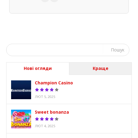
Пошук
Пошук
Нові огляди
Краще
Champion Casino
ЛЮТ 5, 2025
Sweet bonanza
ЛЮТ 4, 2025