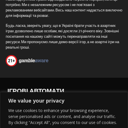
потрібно. Ми є незалежним ресурсом і не пов’язані з
рекламованими вебсайтами. Весь наш контент надається виключно
для інформації та розваг.
Будь ласка, зверніть увагу, що в Україні брати участь в азартних
іграх дозволено лише особам, які досягли 21-річного віку. Зовнішні
посилання на нашому сайті можуть перенаправляти на інші
ресурси. Ми пропонуємо лише демо-версії ігор, а не азартні ігри на
реальні гроші.
ІГРОВІ АВТОМАТИ
Безкоштовно Та Без Реєстрації
We value your privacy
Про нас
We use cookies to enhance your browsing experience,
serve personalised ads or content, and analyse our traffic.
Правила користування
By clicking "Accept All", you consent to our use of cookies.