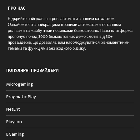
ПРО НАС
Відкрийте найцікавіші ігрові автомати з нашим каталогом.
Ознайомтеся з найкращими ігровими автоматами, останніми
релізами та майбутніми новинками безкоштовно. Наша платформа
пропонує понад 3000 безкоштовних демо слотів від 30+
провайдерів, що дозволяє вам насолоджуватися різноманітними
темами та функціями без жодного ризику.
ПОПУЛЯРНІ ПРОВАЙДЕРИ
Microgaming
Pragmatic Play
NetEnt
Playson
BGaming