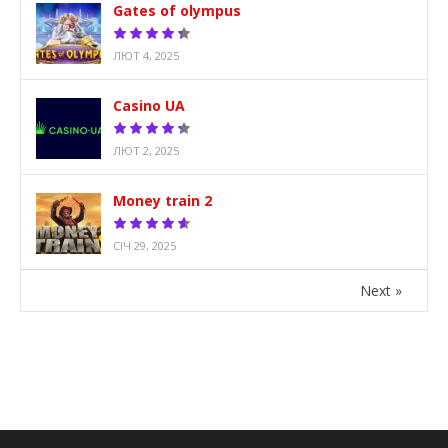
Gates of olympus
ЛЮТ 4, 2025
Casino UA
ЛЮТ 2, 2025
Money train 2
СІЧ 29, 2025
Next »