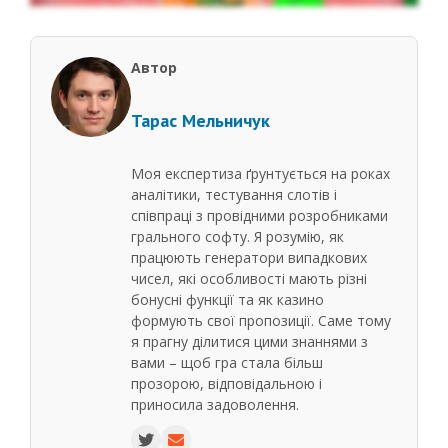
Автор
Тарас Мельничук
Моя експертиза ґрунтується на роках
аналітики, тестування слотів і
співпраці з провідними розробниками
грального софту. Я розумію, як
працюють генератори випадкових
чисел, які особливості мають різні
бонусні функції та як казино
формують свої пропозиції. Саме тому
я прагну ділитися цими знаннями з
вами – щоб гра стала більш
прозорою, відповідальною і
приносила задоволення.