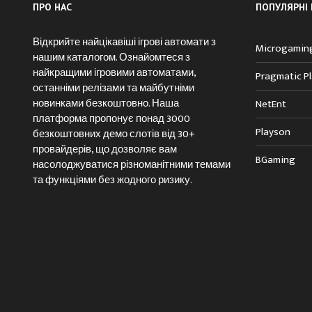
ПРО НАС
ПОПУЛЯРНІ
Відкрийте найцікавіші ігрові автомати з
Microgamin
нашим каталогом. Ознайомтеся з
найкращими ігровими автоматами,
Pragmatic P
останніми релізами та майбутніми
новинками безкоштовно. Наша
NetEnt
платформа пропонує понад 3000
Playson
безкоштовних демо слотів від 30+
провайдерів, що дозволяє вам
BGaming
насолоджуватися різноманітними темами
та функціями без жодного ризику.