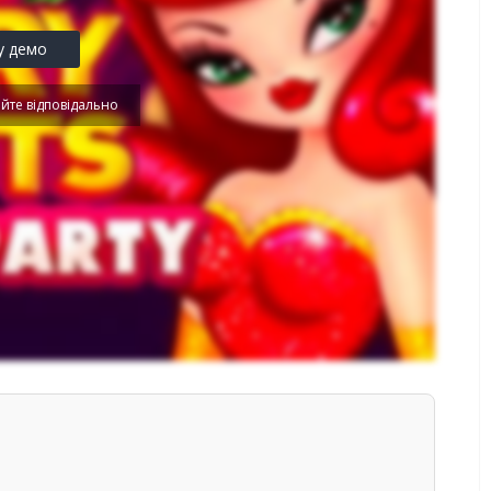
у демо
йте відповідально