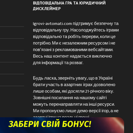
ВІДПОВІДАЛЬНА ГРА ТА ЮРИДИЧНИЙ
ДИСКЛЕЙМЕР
Igrovi-avtomati.com підтримує безпечну та
відповідальну гру. Насолоджуйтесь іграми
відповідально та робіть перерви, коли це
потрібно. Ми є незалежним ресурсом і не
пов’язані з рекламованими вебсайтами.
Весь наш контент надається виключно
для інформації та розваг.
Будь ласка, зверніть увагу, що в Україні
брати участь в азартних іграх дозволено
лише особам, які досягли 21-річного віку.
Зовнішні посилання на нашому сайті
можуть перенаправляти на інші ресурси.
Ми пропонуємо лише демо-версії ігор, а не
азартні ігри на реальні гроші.