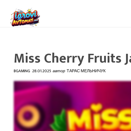
Miss Cherry Fruits 
BGAMING
28.01.2025
автор
ТАРАС МЕЛЬНИЧУК