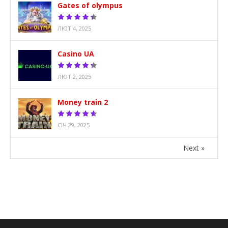
Gates of olympus
ЛЮТ 4, 2025
Casino UA
ЛЮТ 2, 2025
Money train 2
СІЧ 29, 2025
Next »