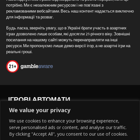
потрібно. Ми є незалежним ресурсом і не пов’язані з
рекламованими вебсайтами. Весь наш контент надається виключно
для інформації та розваг.
Будь ласка, зверніть увагу, що в Україні брати участь в азартних
іграх дозволено лише особам, які досягли 21-річного віку. Зовнішні
посилання на нашому сайті можуть перенаправляти на інші
ресурси. Ми пропонуємо лише демо-версії ігор, а не азартні ігри на
реальні гроші.
ІГРОВІ АВТОМАТИ
Безкоштовно Та Без Реєстрації
We value your privacy
Про нас
We use cookies to enhance your browsing experience,
serve personalised ads or content, and analyse our traffic.
Правила користування
By clicking "Accept All", you consent to our use of cookies.