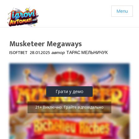
Menu
Musketeer Megaways
ISOFTBET
28.01.2025
автор
ТАРАС МЕЛЬНИЧУК
Грати у демо
21+ Виключно. Грайте відповідально