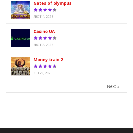
Gates of olympus
ЛЮТ 4, 2025
Casino UA
ЛЮТ 2, 2025
Money train 2
СІЧ 29, 2025
Next »