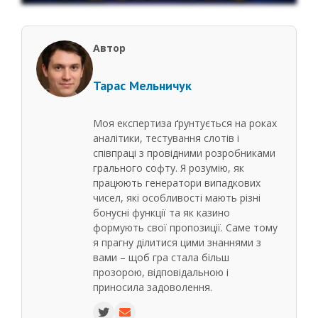
Автор
Тарас Мельничук
Моя експертиза ґрунтується на роках
аналітики, тестування слотів і
співпраці з провідними розробниками
грального софту. Я розумію, як
працюють генератори випадкових
чисел, які особливості мають різні
бонусні функції та як казино
формують свої пропозиції. Саме тому
я прагну ділитися цими знаннями з
вами – щоб гра стала більш
прозорою, відповідальною і
приносила задоволення.