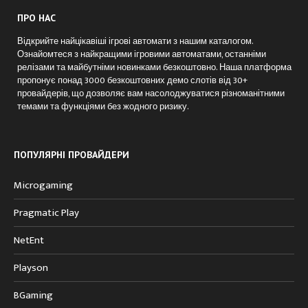
ПРО НАС
Відкрийте найцікавіші ігрові автомати з нашим каталогом.
Ознайомтеся з найкращими ігровими автоматами, останніми
релізами та майбутніми новинками безкоштовно. Наша платформа
пропонує понад 3000 безкоштовних демо слотів від 30+
провайдерів, що дозволяє вам насолоджуватися різноманітними
темами та функціями без жодного ризику.
ПОПУЛЯРНІ ПРОВАЙДЕРИ
Microgaming
Pragmatic Play
NetEnt
Playson
BGaming