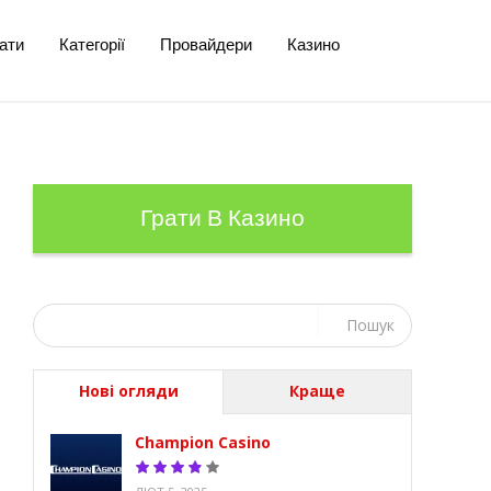
мати
Категорії
Провайдери
Казино
Грати В Казино
Пошук
Пошук
Нові огляди
Краще
Champion Casino