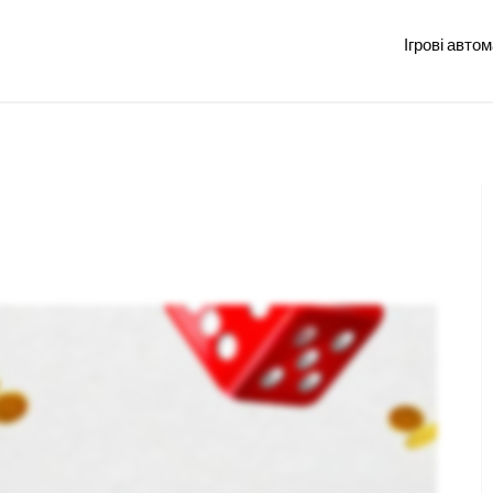
Ігрові авто