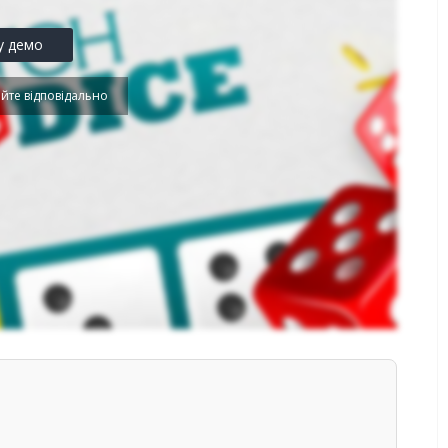
у демо
йте відповідально