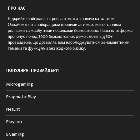
ПРО НАС
Відкрийте найцікавіші ігрові автомати з нашим каталогом.
Ознайомтеся з найкращими ігровими автоматами, останніми
релізами та майбутніми новинками безкоштовно. Наша платформа
пропонує понад 3000 безкоштовних демо слотів від 30+
провайдерів, що дозволяє вам насолоджуватися різноманітними
темами та функціями без жодного ризику.
ПОПУЛЯРНІ ПРОВАЙДЕРИ
Microgaming
Pragmatic Play
NetEnt
Playson
BGaming