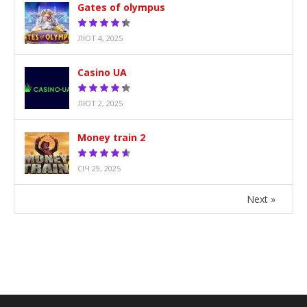
Gates of olympus
ЛЮТ 4, 2025
Casino UA
ЛЮТ 2, 2025
Money train 2
СІЧ 29, 2025
Next »