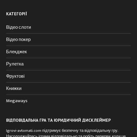
КАТЕГОРІЇ
Відео слоти
Відео покер
Блекджек
Рулетка
Фруктові
Книжки
Megaways
ВІДПОВІДАЛЬНА ГРА ТА ЮРИДИЧНИЙ ДИСКЛЕЙМЕР
Igrovi-avtomati.com підтримує безпечну та відповідальну гру.
Насолоджуйтесь іграми відповідально та робіть перерви, коли це