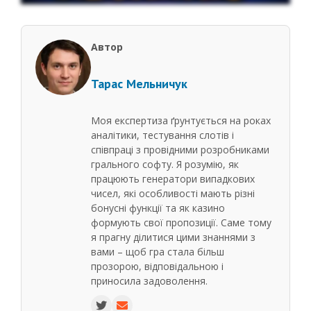
Автор
Тарас Мельничук
Моя експертиза ґрунтується на роках
аналітики, тестування слотів і
співпраці з провідними розробниками
грального софту. Я розумію, як
працюють генератори випадкових
чисел, які особливості мають різні
бонусні функції та як казино
формують свої пропозиції. Саме тому
я прагну ділитися цими знаннями з
вами – щоб гра стала більш
прозорою, відповідальною і
приносила задоволення.