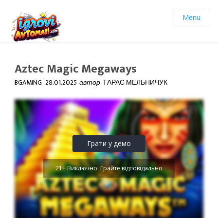
Menu
Aztec Magic Megaways
BGAMING
28.01.2025
автор
ТАРАС МЕЛЬНИЧУК
Грати у демо
21+ Виключно. Грайте відповідально