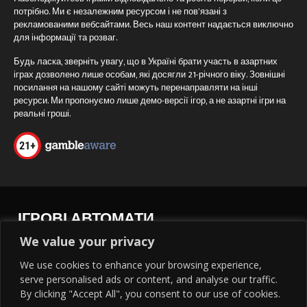
потрібно. Ми є незалежним ресурсом і не пов’язані з
рекламованими вебсайтами. Весь наш контент надається виключно
для інформації та розваг.
Будь ласка, зверніть увагу, що в Україні брати участь в азартних
іграх дозволено лише особам, які досягли 21-річного віку. Зовнішні
посилання на нашому сайті можуть перенаправляти на інші
ресурси. Ми пропонуємо лише демо-версії ігор, а не азартні ігри на
реальні гроші.
ІГРОВІ АВТОМАТИ
Безкоштовно Та Без Реєстрації
We value your privacy
Про нас
We use cookies to enhance your browsing experience,
serve personalised ads or content, and analyse our traffic.
Правила користування
By clicking "Accept All", you consent to our use of cookies.