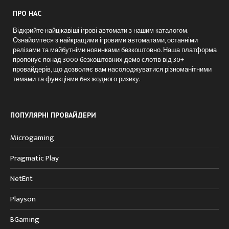
ПРО НАС
Відкрийте найцікавіші ігрові автомати з нашим каталогом.
Ознайомтеся з найкращими ігровими автоматами, останніми
релізами та майбутніми новинками безкоштовно. Наша платформа
пропонує понад 3000 безкоштовних демо слотів від 30+
провайдерів, що дозволяє вам насолоджуватися різноманітними
темами та функціями без жодного ризику.
ПОПУЛЯРНІ ПРОВАЙДЕРИ
Microgaming
Pragmatic Play
NetEnt
Playson
BGaming