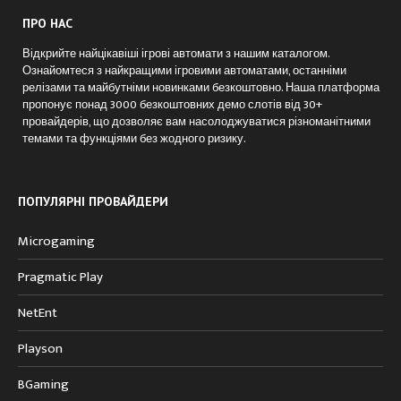
ПРО НАС
Відкрийте найцікавіші ігрові автомати з нашим каталогом.
Ознайомтеся з найкращими ігровими автоматами, останніми
релізами та майбутніми новинками безкоштовно. Наша платформа
пропонує понад 3000 безкоштовних демо слотів від 30+
провайдерів, що дозволяє вам насолоджуватися різноманітними
темами та функціями без жодного ризику.
ПОПУЛЯРНІ ПРОВАЙДЕРИ
Microgaming
Pragmatic Play
NetEnt
Playson
BGaming