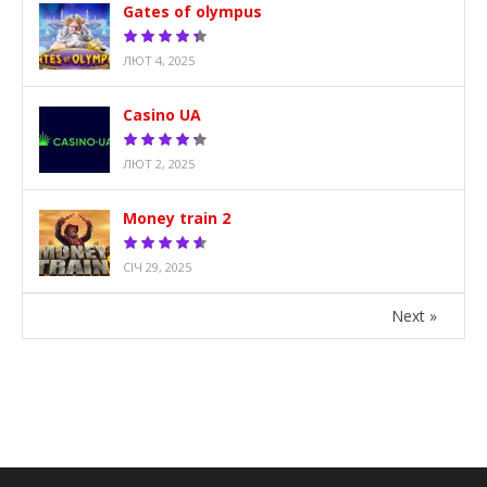
Gates of olympus
ЛЮТ 4, 2025
Casino UA
ЛЮТ 2, 2025
Money train 2
СІЧ 29, 2025
Next »