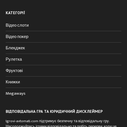
КАТЕГОРІЇ
Відео слоти
Відео покер
Блекджек
Рулетка
Фруктові
Книжки
Megaways
ВІДПОВІДАЛЬНА ГРА ТА ЮРИДИЧНИЙ ДИСКЛЕЙМЕР
Igrovi-avtomati.com підтримує безпечну та відповідальну гру.
Насолоджуйтесь іграми відповідально та робіть перерви, коли це