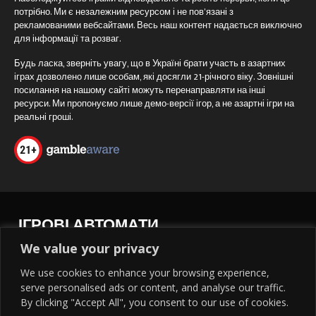
потрібно. Ми є незалежним ресурсом і не пов’язані з
рекламованими вебсайтами. Весь наш контент надається виключно
для інформації та розваг.
Будь ласка, зверніть увагу, що в Україні брати участь в азартних
іграх дозволено лише особам, які досягли 21-річного віку. Зовнішні
посилання на нашому сайті можуть перенаправляти на інші
ресурси. Ми пропонуємо лише демо-версії ігор, а не азартні ігри на
реальні гроші.
ІГРОВІ АВТОМАТИ
Безкоштовно Та Без Реєстрації
We value your privacy
Про нас
We use cookies to enhance your browsing experience,
serve personalised ads or content, and analyse our traffic.
Правила користування
By clicking "Accept All", you consent to our use of cookies.