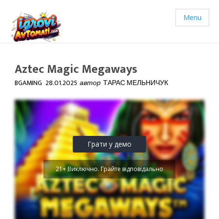
Menu
Aztec Magic Megaways
BGAMING
28.01.2025
автор
ТАРАС МЕЛЬНИЧУК
Грати у демо
21+ Виключно. Грайте відповідально