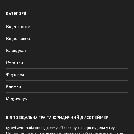
КАТЕГОРІЇ
Відео слоти
Відео покер
Блекджек
Рулетка
Фруктові
Книжки
Megaways
ВІДПОВІДАЛЬНА ГРА ТА ЮРИДИЧНИЙ ДИСКЛЕЙМЕР
Igrovi-avtomati.com підтримує безпечну та відповідальну гру.
Насолоджуйтесь іграми відповідально та робіть перерви, коли це