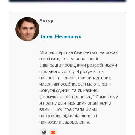
Автор
Тарас Мельничук
Моя експертиза ґрунтується на роках
аналітики, тестування слотів і
співпраці з провідними розробниками
грального софту. Я розумію, як
працюють генератори випадкових
чисел, які особливості мають різні
бонусні функції та як казино
формують свої пропозиції. Саме тому
я прагну ділитися цими знаннями з
вами – щоб гра стала більш
прозорою, відповідальною і
приносила задоволення.