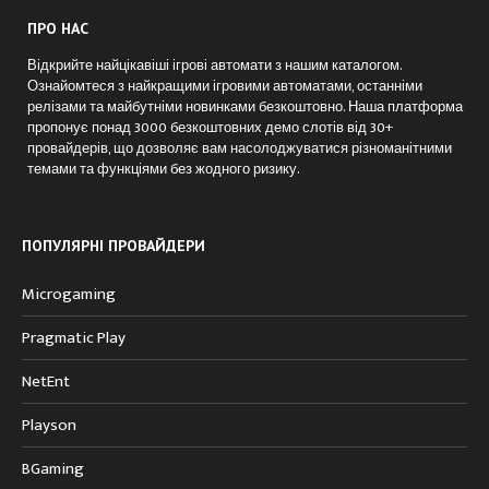
ПРО НАС
Відкрийте найцікавіші ігрові автомати з нашим каталогом.
Ознайомтеся з найкращими ігровими автоматами, останніми
релізами та майбутніми новинками безкоштовно. Наша платформа
пропонує понад 3000 безкоштовних демо слотів від 30+
провайдерів, що дозволяє вам насолоджуватися різноманітними
темами та функціями без жодного ризику.
ПОПУЛЯРНІ ПРОВАЙДЕРИ
Microgaming
Pragmatic Play
NetEnt
Playson
BGaming