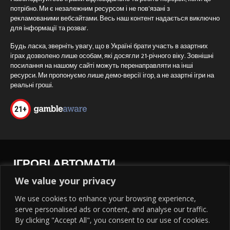
потрібно. Ми є незалежним ресурсом і не пов’язані з
рекламованими вебсайтами. Весь наш контент надається виключно
для інформації та розваг.
Будь ласка, зверніть увагу, що в Україні брати участь в азартних
іграх дозволено лише особам, які досягли 21-річного віку. Зовнішні
посилання на нашому сайті можуть перенаправляти на інші
ресурси. Ми пропонуємо лише демо-версії ігор, а не азартні ігри на
реальні гроші.
ІГРОВІ АВТОМАТИ
Безкоштовно Та Без Реєстрації
We value your privacy
Про нас
We use cookies to enhance your browsing experience,
serve personalised ads or content, and analyse our traffic.
Правила користування
By clicking "Accept All", you consent to our use of cookies.