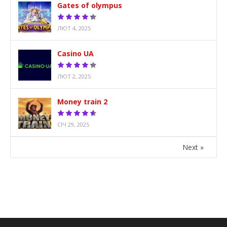
Gates of olympus
ЛЮТ 4, 2025
Casino UA
ЛЮТ 2, 2025
Money train 2
СІЧ 29, 2025
Next »