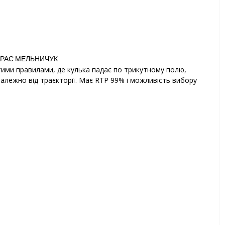
РАС МЕЛЬНИЧУК
тими правилами, де кулька падає по трикутному полю,
алежно від траєкторії. Має RTP 99% і можливість вибору