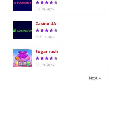
СІЧ 29, 2025
Casino UA
ЛЮТ 2, 2025
Sugar rush
СІЧ 29, 2025
Next »