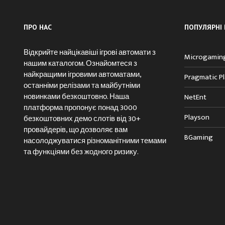
ПРО НАС
ПОПУЛЯРНІ
Відкрийте найцікавіші ігрові автомати з
Microgamin
нашим каталогом. Ознайомтеся з
найкращими ігровими автоматами,
Pragmatic P
останніми релізами та майбутніми
новинками безкоштовно. Наша
NetEnt
платформа пропонує понад 3000
Playson
безкоштовних демо слотів від 30+
провайдерів, що дозволяє вам
BGaming
насолоджуватися різноманітними темами
та функціями без жодного ризику.