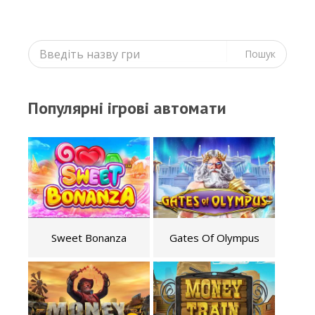
Пошук
Пошук
Популярні ігрові автомати
Sweet Bonanza
Gates Of Olympus