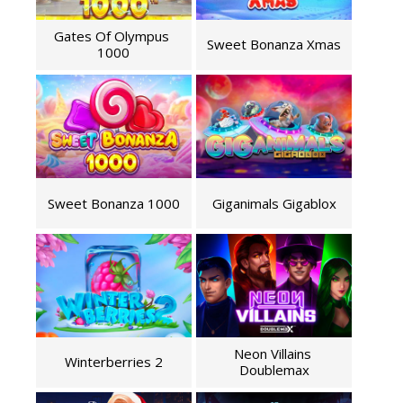
Gates Of Olympus 
Sweet Bonanza Xmas
1000
Sweet Bonanza 1000
Giganimals Gigablox
Neon Villains 
Winterberries 2
Doublemax