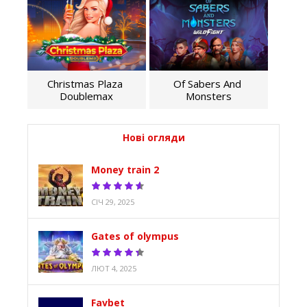
Christmas Plaza 
Of Sabers And 
Doublemax
Monsters
Нові огляди
Money train 2
СІЧ 29, 2025
Gates of olympus
ЛЮТ 4, 2025
Favbet