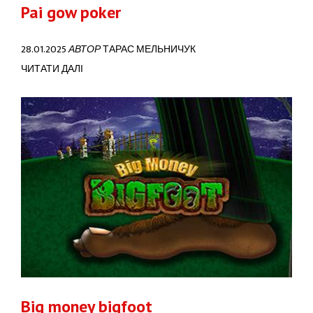
Pai gow poker
28.01.2025
АВТОР
ТАРАС МЕЛЬНИЧУК
ЧИТАТИ ДАЛІ
Big money bigfoot