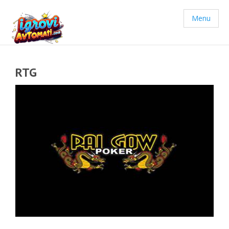
Menu
RTG