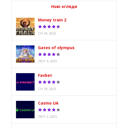
Нові огляди
Money train 2
СІЧ 29, 2025
Gates of olympus
ЛЮТ 4, 2025
Favbet
СІЧ 29, 2025
Casino UA
ЛЮТ 2, 2025