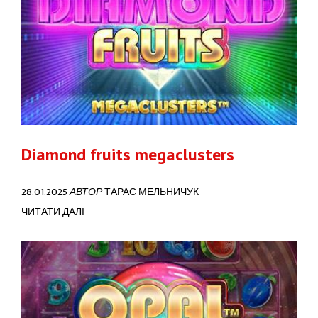
Diamond fruits megaclusters
28.01.2025
АВТОР
ТАРАС МЕЛЬНИЧУК
ЧИТАТИ ДАЛІ