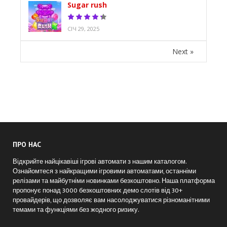
Sugar rush
СІЧ 29, 2025
Next »
ПРО НАС
Відкрийте найцікавіші ігрові автомати з нашим каталогом.
Ознайомтеся з найкращими ігровими автоматами, останніми
релізами та майбутніми новинками безкоштовно. Наша платформа
пропонує понад 3000 безкоштовних демо слотів від 30+
провайдерів, що дозволяє вам насолоджуватися різноманітними
темами та функціями без жодного ризику.